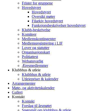
Frister for gruppene
Hovedstyret
Hovedstyret
Oversikt møter
Filarkiv hovedstyret
Funksjonsbeskrivelser hovedstyret
Klubb-beskrivelse
Komiteer
Medlemskontingenter
Medlemsregistrering i LIF
Lover og statutter
Organisasjonskart
Politiattest
Webansvarlig
Æresmedlemmer
Klubbhus & utleie
Klubbhus & utleie
Utleiepriser & kalender
Arrangementer
Møte- og aktivitetskalender
Galleri
Kontakt
Kontakt
Forslag til årsmøtet
Spørsmål om klubbhus & utleie