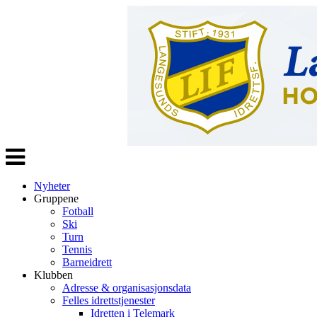
Veksle
navigasjon
Nyheter
Gruppene
Fotball
Ski
Turn
Tennis
Barneidrett
Klubben
Adresse & organisasjonsdata
Felles idrettstjenester
Idretten i Telemark