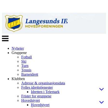
Veksle
navigasjon
Nyheter
Gruppene
Fotball
Ski
Turn
Tennis
Barneidrett
Klubben
Adresse & organisasjonsdata
Felles idrettstjenester
Idretten i Telemark
Frister for gruppene
Hovedstyret
Hovedstyret