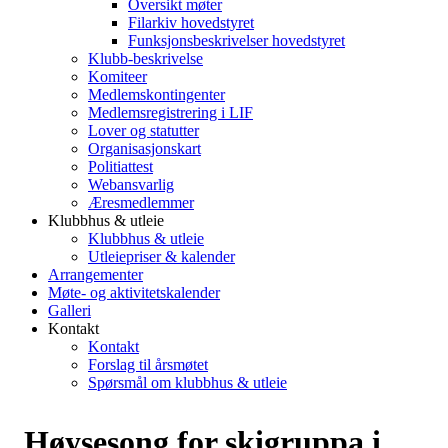
Oversikt møter
Filarkiv hovedstyret
Funksjonsbeskrivelser hovedstyret
Klubb-beskrivelse
Komiteer
Medlemskontingenter
Medlemsregistrering i LIF
Lover og statutter
Organisasjonskart
Politiattest
Webansvarlig
Æresmedlemmer
Klubbhus & utleie
Klubbhus & utleie
Utleiepriser & kalender
Arrangementer
Møte- og aktivitetskalender
Galleri
Kontakt
Kontakt
Forslag til årsmøtet
Spørsmål om klubbhus & utleie
Høysesong for skigruppa i