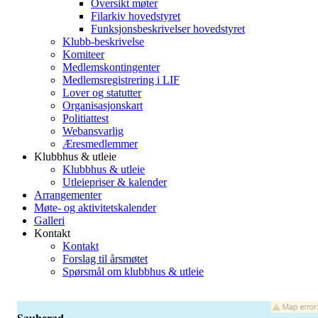
Oversikt møter
Filarkiv hovedstyret
Funksjonsbeskrivelser hovedstyret
Klubb-beskrivelse
Komiteer
Medlemskontingenter
Medlemsregistrering i LIF
Lover og statutter
Organisasjonskart
Politiattest
Webansvarlig
Æresmedlemmer
Klubbhus & utleie
Klubbhus & utleie
Utleiepriser & kalender
Arrangementer
Møte- og aktivitetskalender
Galleri
Kontakt
Kontakt
Forslag til årsmøtet
Spørsmål om klubbhus & utleie