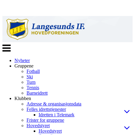
Veksle
navigasjon
Nyheter
Gruppene
Fotball
Ski
Turn
Tennis
Barneidrett
Klubben
Adresse & organisasjonsdata
Felles idrettstjenester
Idretten i Telemark
Frister for gruppene
Hovedstyret
Hovedstyret