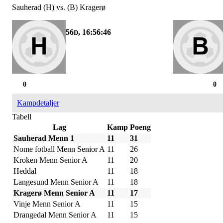
Sauherad (H) vs. (B) Kragerø
56
, 16:56:46
D
0
0
Kampdetaljer
Tabell
Lag
Kamp
Poeng
Sauherad Menn 1
11
31
Nome fotball Menn Senior A
11
26
Kroken Menn Senior A
11
20
Heddal
11
18
Langesund Menn Senior A
11
18
Kragerø Menn Senior A
11
17
Vinje Menn Senior A
11
15
Drangedal Menn Senior A
11
15