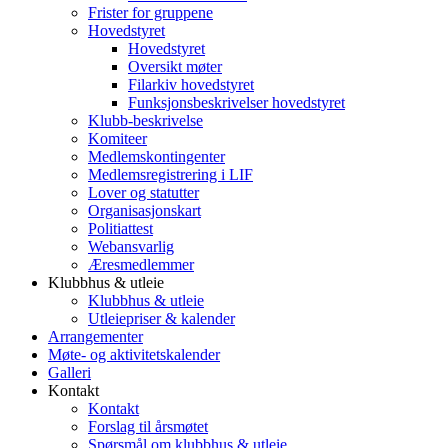
Frister for gruppene
Hovedstyret
Hovedstyret
Oversikt møter
Filarkiv hovedstyret
Funksjonsbeskrivelser hovedstyret
Klubb-beskrivelse
Komiteer
Medlemskontingenter
Medlemsregistrering i LIF
Lover og statutter
Organisasjonskart
Politiattest
Webansvarlig
Æresmedlemmer
Klubbhus & utleie
Klubbhus & utleie
Utleiepriser & kalender
Arrangementer
Møte- og aktivitetskalender
Galleri
Kontakt
Kontakt
Forslag til årsmøtet
Spørsmål om klubbhus & utleie