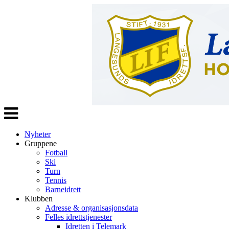
Veksle
navigasjon
Nyheter
Gruppene
Fotball
Ski
Turn
Tennis
Barneidrett
Klubben
Adresse & organisasjonsdata
Felles idrettstjenester
Idretten i Telemark