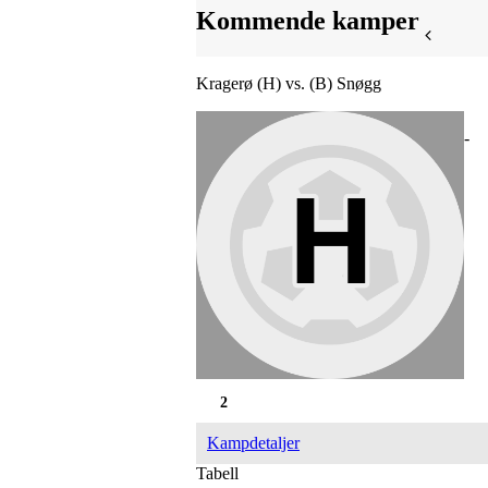
Kommende kamper
Kragerø (H) vs. (B) Snøgg
-
2
Kampdetaljer
Tabell