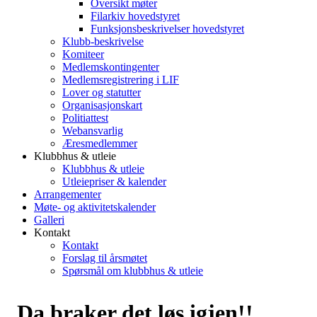
Oversikt møter
Filarkiv hovedstyret
Funksjonsbeskrivelser hovedstyret
Klubb-beskrivelse
Komiteer
Medlemskontingenter
Medlemsregistrering i LIF
Lover og statutter
Organisasjonskart
Politiattest
Webansvarlig
Æresmedlemmer
Klubbhus & utleie
Klubbhus & utleie
Utleiepriser & kalender
Arrangementer
Møte- og aktivitetskalender
Galleri
Kontakt
Kontakt
Forslag til årsmøtet
Spørsmål om klubbhus & utleie
Da braker det løs igjen!!