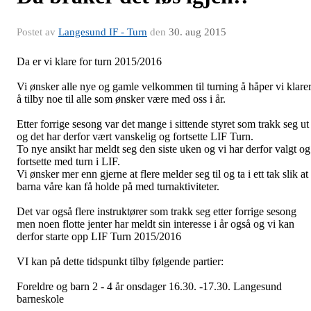
Postet av
Langesund IF - Turn
den
30. aug 2015
Da er vi klare for turn 2015/2016
Vi ønsker alle nye og gamle velkommen til turning å håper vi klare
å tilby noe til alle som ønsker være med oss i år.
Etter forrige sesong var det mange i sittende styret som trakk seg ut
og det har derfor vært vanskelig og fortsette LIF Turn.
To nye ansikt har meldt seg den siste uken og vi har derfor valgt og
fortsette med turn i LIF.
Vi ønsker mer enn gjerne at flere melder seg til og ta i ett tak slik at
barna våre kan få holde på med turnaktiviteter.
Det var også flere instruktører som trakk seg etter forrige sesong
men noen flotte jenter har meldt sin interesse i år også og vi kan
derfor starte opp LIF Turn 2015/2016
VI kan på dette tidspunkt tilby følgende partier:
Foreldre og barn 2 - 4 år onsdager 16.30. -17.30. Langesund
barneskole