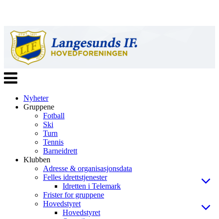
Veksle
navigasjon
Nyheter
Gruppene
Fotball
Ski
Turn
Tennis
Barneidrett
Klubben
Adresse & organisasjonsdata
Felles idrettstjenester
Idretten i Telemark
Frister for gruppene
Hovedstyret
Hovedstyret