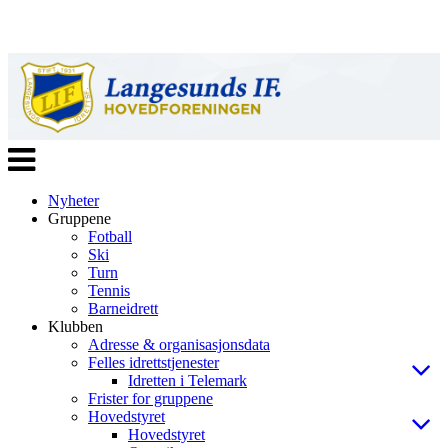
Veksle
navigasjon
Nyheter
Gruppene
Fotball
Ski
Turn
Tennis
Barneidrett
Klubben
Adresse & organisasjonsdata
Felles idrettstjenester
Idretten i Telemark
Frister for gruppene
Hovedstyret
Hovedstyret