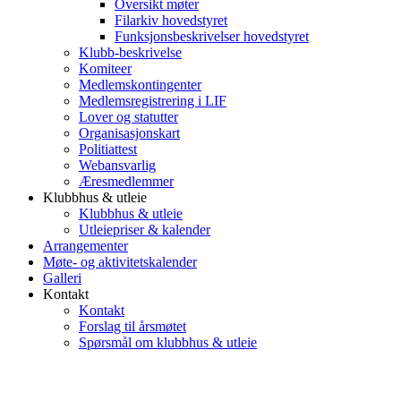
Oversikt møter
Filarkiv hovedstyret
Funksjonsbeskrivelser hovedstyret
Klubb-beskrivelse
Komiteer
Medlemskontingenter
Medlemsregistrering i LIF
Lover og statutter
Organisasjonskart
Politiattest
Webansvarlig
Æresmedlemmer
Klubbhus & utleie
Klubbhus & utleie
Utleiepriser & kalender
Arrangementer
Møte- og aktivitetskalender
Galleri
Kontakt
Kontakt
Forslag til årsmøtet
Spørsmål om klubbhus & utleie