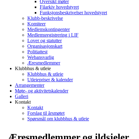
Oversikt møter
Filarkiv hovedstyret
Funksjonsbeskrivelser hovedstyret
Klubb-beskrivelse
Komiteer
Medlemskontingenter
Medlemsregistrering i LIF
Lover og statutter
Organisasjonskart
Politiattest
Webansvarlig
Æresmedlemmer
Klubbhus & utleie
Klubbhus & utleie
Utleiepriser & kalender
Arrangementer
Møte- og aktivitetskalender
Galleri
Kontakt
Kontakt
Forslag til årsmøtet
Spørsmål om klubbhus & utleie
Æresmedlemmer og ildsjeler