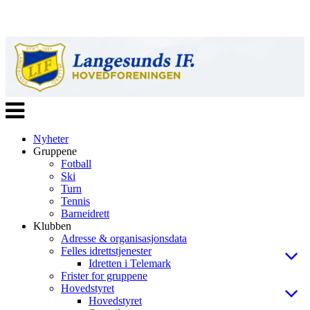
Veksle
navigasjon
Nyheter
Gruppene
Fotball
Ski
Turn
Tennis
Barneidrett
Klubben
Adresse & organisasjonsdata
Felles idrettstjenester
Idretten i Telemark
Frister for gruppene
Hovedstyret
Hovedstyret