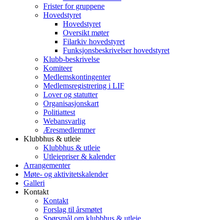
Frister for gruppene
Hovedstyret
Hovedstyret
Oversikt møter
Filarkiv hovedstyret
Funksjonsbeskrivelser hovedstyret
Klubb-beskrivelse
Komiteer
Medlemskontingenter
Medlemsregistrering i LIF
Lover og statutter
Organisasjonskart
Politiattest
Webansvarlig
Æresmedlemmer
Klubbhus & utleie
Klubbhus & utleie
Utleiepriser & kalender
Arrangementer
Møte- og aktivitetskalender
Galleri
Kontakt
Kontakt
Forslag til årsmøtet
Spørsmål om klubbhus & utleie