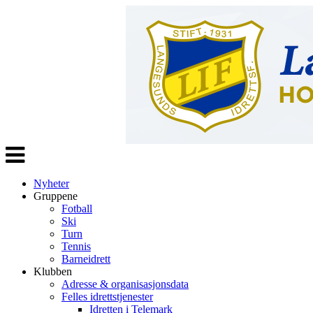
Veksle
navigasjon
Nyheter
Gruppene
Fotball
Ski
Turn
Tennis
Barneidrett
Klubben
Adresse & organisasjonsdata
Felles idrettstjenester
Idretten i Telemark