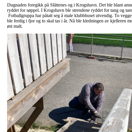
Dugnaden foregikk på Slåttenes og i Krogshavn. Det ble blant ann
ryddet for søppel. I Krogshavn ble strendene ryddet for tang og tare
Fotballgruppa har påtatt seg å male klubbhuset utvendig. To vegge
ble ferdig i fjor og to skal tas i år. Nå ble kledningen av kjelleren m
øst malt.