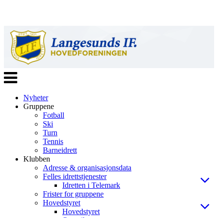
Veksle
navigasjon
Nyheter
Gruppene
Fotball
Ski
Turn
Tennis
Barneidrett
Klubben
Adresse & organisasjonsdata
Felles idrettstjenester
Idretten i Telemark
Frister for gruppene
Hovedstyret
Hovedstyret