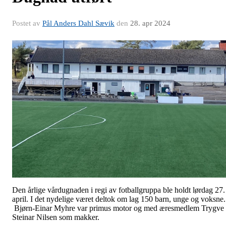
Postet av
Pål Anders Dahl Sævik
den
28. apr 2024
Den årlige vårdugnaden i regi av fotballgruppa ble holdt lørdag 27.
april. I det nydelige været deltok om lag 150 barn, unge og voksne.
Bjørn-Einar Myhre var primus motor og med æresmedlem Trygve
Steinar Nilsen som makker.