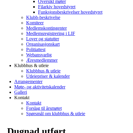
Oversikt møter
Filarkiv hovedstyret
Funksjonsbeskrivelser hovedstyret
Klubb-beskrivelse
Komiteer
Medlemskontingenter
Medlemsregistrering i LIF
Lover og statutter
Organisasjonskart
Politiattest
Webansvarlig
Æresmedlemmer
Klubbhus & utleie
Klubbhus & utleie
Utleiepriser & kalender
Arrangementer
Møte- og aktivitetskalender
Galleri
Kontakt
Kontakt
Forslag til årsmøtet
Spørsmål om klubbhus & utleie
Dugnad utført