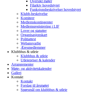
Oversikt møter
Filarkiv hovedstyret
Funksjonsbeskrivelser hovedstyret
Klubb-beskrivelse
Komiteer
Medlemskontingenter
Medlemsregistrering i LIF
Lover og statutter
Organisasjonskart
Politiattest
Webansvarlig
Æresmedlemmer
Klubbhus & utleie
Klubbhus & utleie
Utleiepriser & kalender
Arrangementer
Møte- og aktivitetskalender
Galleri
Kontakt
Kontakt
Forslag til årsmøtet
Spørsmål om klubbhus & utleie