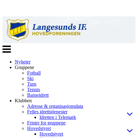
Veksle
navigasjon
Nyheter
Gruppene
Fotball
Ski
Turn
Tennis
Barneidrett
Klubben
Adresse & organisasjonsdata
Felles idrettstjenester
Idretten i Telemark
Frister for gruppene
Hovedstyret
Hovedstyret