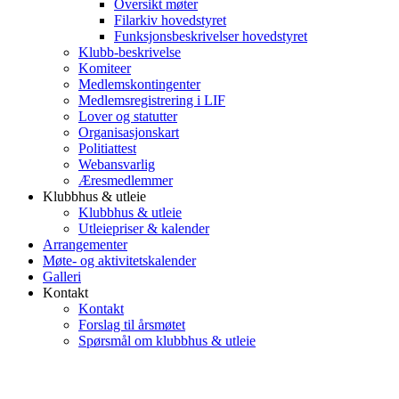
Oversikt møter
Filarkiv hovedstyret
Funksjonsbeskrivelser hovedstyret
Klubb-beskrivelse
Komiteer
Medlemskontingenter
Medlemsregistrering i LIF
Lover og statutter
Organisasjonskart
Politiattest
Webansvarlig
Æresmedlemmer
Klubbhus & utleie
Klubbhus & utleie
Utleiepriser & kalender
Arrangementer
Møte- og aktivitetskalender
Galleri
Kontakt
Kontakt
Forslag til årsmøtet
Spørsmål om klubbhus & utleie