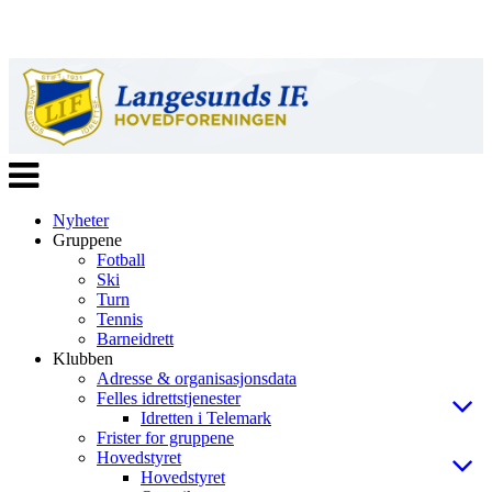
Veksle
navigasjon
Nyheter
Gruppene
Fotball
Ski
Turn
Tennis
Barneidrett
Klubben
Adresse & organisasjonsdata
Felles idrettstjenester
Idretten i Telemark
Frister for gruppene
Hovedstyret
Hovedstyret