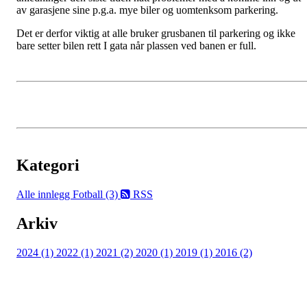
av garasjene sine p.g.a. mye biler og uomtenksom parkering.
Det er derfor viktig at alle bruker grusbanen til parkering og ikke
bare setter bilen rett I gata når plassen ved banen er full.
Kategori
Alle innlegg
Fotball (3)
RSS
Arkiv
2024 (1)
2022 (1)
2021 (2)
2020 (1)
2019 (1)
2016 (2)