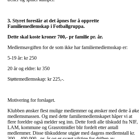
3. Styret foreslår at det åpnes for å opprette
Familiemedlemskap i Fotballgruppa.
Dette skal koste kroner 700,- pr familie pr. år.
Medlemsavgiften for de som ikke har familiemedlemsskap er:
5-19 år: kr 250
20 år og eldre: kr 350
Støttemedlemsskap: kr 225,-.
Motivering for forslaget.
Klubben ønsker flest mulige medlemmer og ønsker med dette å øk
medlemsmassen. Og med dette familiemedlemskapet håper vi at
flere foreldre også melder seg inn. Dette fordi alle tilskudd fra NIF,
LAM, kommune og Grasrotmidler blir fordelt etter antall
medlemmer. Disse tilskuddene utgjør med dagens medlemstall kr.
300. - 400.000,- pr. år og er svært viktige for driften av