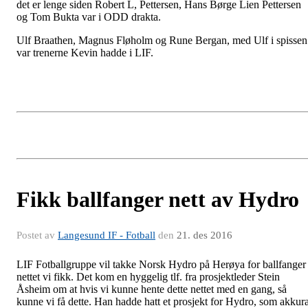
det er lenge siden Robert L, Pettersen, Hans Børge Lien Pettersen
og Tom Bukta var i ODD drakta.
Ulf Braathen, Magnus Fløholm og Rune Bergan, med Ulf i spissen
var trenerne Kevin hadde i LIF.
Fikk ballfanger nett av Hydro
Postet av
Langesund IF - Fotball
den
21. des 2016
LIF Fotballgruppe vil takke Norsk Hydro på Herøya for ballfanger
nettet vi fikk. Det kom en hyggelig tlf. fra prosjektleder Stein
Åsheim om at hvis vi kunne hente dette nettet med en gang, så
kunne vi få dette. Han hadde hatt et prosjekt for Hydro, som akkura