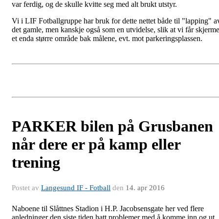
var ferdig, og de skulle kvitte seg med alt brukt utstyr.
Vi i LIF Fotballgruppe har bruk for dette nettet både til "lapping" a
det gamle, men kanskje også som en utvidelse, slik at vi får skjerme
et enda større område bak målene, evt. mot parkeringsplassen.
PARKER bilen på Grusbanen
når dere er på kamp eller
trening
Postet av
Langesund IF - Fotball
den
14. apr 2016
Naboene til Slåttnes Stadion i H.P. Jacobsensgate her ved flere
anledninger den siste tiden hatt problemer med å komme inn og ut