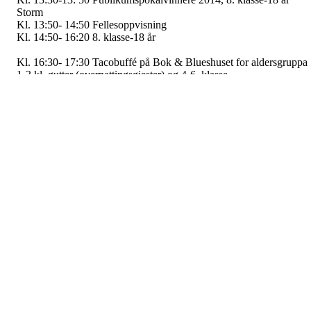
Storm
Kl. 13:50- 14:50 Fellesoppvisning
Kl. 14:50- 16:20 8. klasse-18 år
Kl. 16:30- 17:30 Tacobuffé på Bok & Blueshuset for aldersgruppa
1-3 kl. gutter (overnattingsgjester) og 4-6. klasse
KL. 17:30 Kino i Bok og Blueshuset for de under 7. klasse
Kl. 17:30-19:00 Tacobuffé på Bok & Blueshuset for aldersgruppa 
klasse-18 år
Kl. 19:00 Kino i Bok og Blueshuset for aldersgruppen 7. klasse-18
år
Kl. 19:30 Diskotek i Bok & Blueshuset
Program søndag:
Stevnekontoret på banen åpner kl. 08:00
Frokost serveres på Bok & Blueshuset kl. 07:30-09:30
Trening på banen:
Kl. 09: 00-09: 45 8. klasse- 18 år
Kl. 09:45- 10:30 4-7. klasse
Kl. 10:30- 11:15 1-3. klasse
Kl. 11:15- 12:00 Mixtropp
Kl. 12:00- 12:45 Gutter