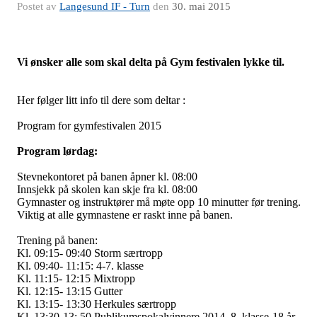
Postet av
Langesund IF - Turn
den
30. mai 2015
Vi ønsker alle som skal delta på Gym festivalen lykke til.
Her følger litt info til dere som deltar :
Program for gymfestivalen 2015
Program lørdag:
Stevnekontoret på banen åpner kl. 08:00
Innsjekk på skolen kan skje fra kl. 08:00
Gymnaster og instruktører må møte opp 10 minutter før trening.
Viktig at alle gymnastene er raskt inne på banen.
Trening på banen:
Kl. 09:15- 09:40 Storm særtropp
Kl. 09:40- 11:15: 4-7. klasse
Kl. 11:15- 12:15 Mixtropp
Kl. 12:15- 13:15 Gutter
Kl. 13:15- 13:30 Herkules særtropp
Kl. 13:30-13: 50 Publikumspokalvinnere 2014, 8. klasse-18 år