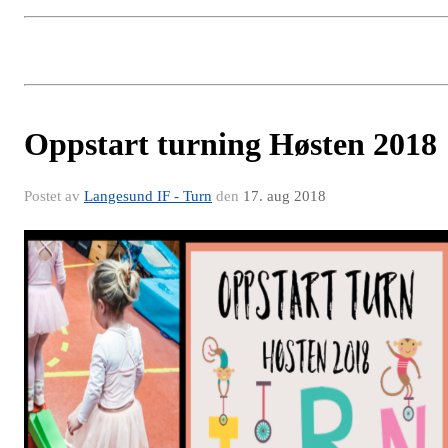
Oppstart turning Høsten 2018
Postet av
Langesund IF - Turn
den
17. aug 2018