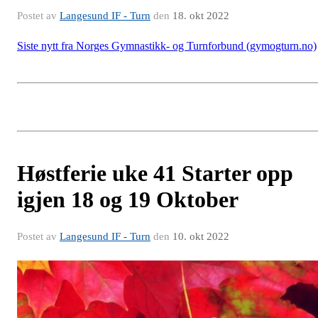
Postet av
Langesund IF - Turn
den
18. okt 2022
Siste nytt fra Norges Gymnastikk- og Turnforbund (gymogturn.no)
Høstferie uke 41 Starter opp
igjen 18 og 19 Oktober
Postet av
Langesund IF - Turn
den
10. okt 2022