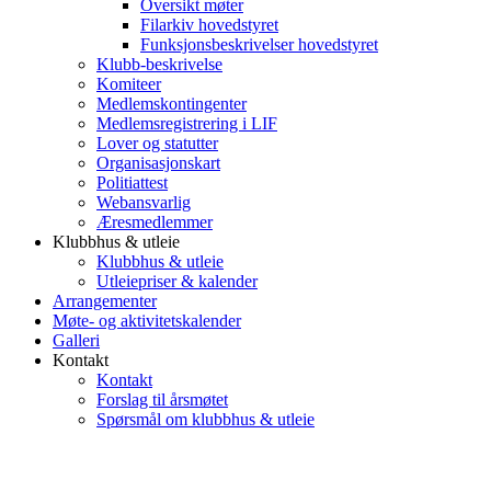
Oversikt møter
Filarkiv hovedstyret
Funksjonsbeskrivelser hovedstyret
Klubb-beskrivelse
Komiteer
Medlemskontingenter
Medlemsregistrering i LIF
Lover og statutter
Organisasjonskart
Politiattest
Webansvarlig
Æresmedlemmer
Klubbhus & utleie
Klubbhus & utleie
Utleiepriser & kalender
Arrangementer
Møte- og aktivitetskalender
Galleri
Kontakt
Kontakt
Forslag til årsmøtet
Spørsmål om klubbhus & utleie