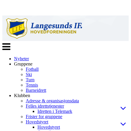
Veksle
navigasjon
Nyheter
Gruppene
Fotball
Ski
Turn
Tennis
Barneidrett
Klubben
Adresse & organisasjonsdata
Felles idrettstjenester
Idretten i Telemark
Frister for gruppene
Hovedstyret
Hovedstyret