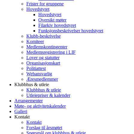
Frister for gruppene
Hovedstyret
Hovedstyret
Oversikt møter
Filarkiv hovedstyret
Funksjonsbeskrivelser hovedstyret
Klubb-beskrivelse
Komiteer
Medlemskontingenter
Medlemsregistrering i LIF
Lover og statutter
Organisasjonskart
Politiattest
Webansvarlig
Æresmedlemmer
Klubbhus & utleie
Klubbhus & utleie
Utleiepriser & kalender
Arrangementer
Møte- og aktivitetskalender
Galleri
Kontakt
Kontakt
Forslag til årsmøtet
Spørsmål om klubbhus & utleie