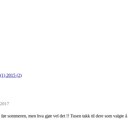
 (1)
2015 (2)
 2017
 før sommeren, men hva gjør vel det !! Tusen takk til dere som valgte å 