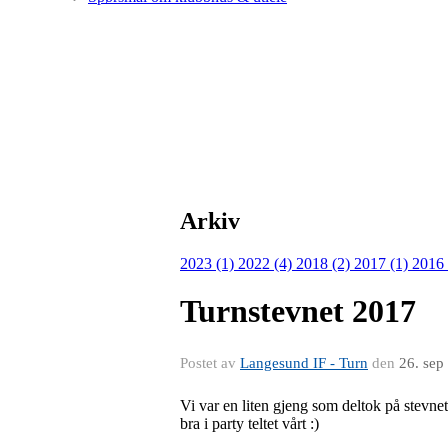
Arkiv
2023 (1)
2022 (4)
2018 (2)
2017 (1)
2016
Turnstevnet 2017
Postet av
Langesund IF - Turn
den
26. sep
Vi var en liten gjeng som deltok på stevnet
bra i party teltet vårt :)