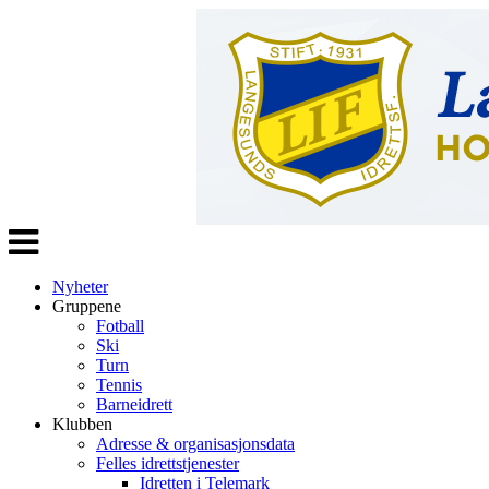
Veksle
navigasjon
Nyheter
Gruppene
Fotball
Ski
Turn
Tennis
Barneidrett
Klubben
Adresse & organisasjonsdata
Felles idrettstjenester
Idretten i Telemark