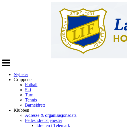
Veksle
navigasjon
Nyheter
Gruppene
Fotball
Ski
Turn
Tennis
Barneidrett
Klubben
Adresse & organisasjonsdata
Felles idrettstjenester
Idretten i Telemark