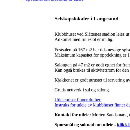
Selskapslokaler i Langesund
Klubbhuset ved Slåttenes stadion leies ut
Adkomst med rullestol er mulig.
Festsalen på 167 m2 har tidsmessige spise
Maksimum kapasitet for oppdekning er 1
Salongen på 47 m2 er godt egnet for fremv
Kan også brukes til aktivitetsrom for den
Kjøkkenet er godt utrustet til servering a
Gratis nettverk i sal og salong.
Utleiepriser finner du her.
Instruks for utleie av klubbhuset finner du
Kontakt for utleie:
Morten Sandsmark, t
Spørsmål og søknad om utleie -
klikk 