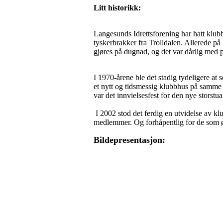
Litt historikk:
Langesunds Idrettsforening har hatt klubbh
tyskerbrakker fra Trolldalen. Allerede på 
gjøres på dugnad, og det var dårlig med p
I 1970-årene ble det stadig tydeligere at 
et nytt og tidsmessig klubbhus på samme
var det innvielsesfest for den nye storst
I 2002 stod det ferdig en utvidelse av kl
medlemmer. Og forhåpentlig for de som øns
Bildepresentasjon: