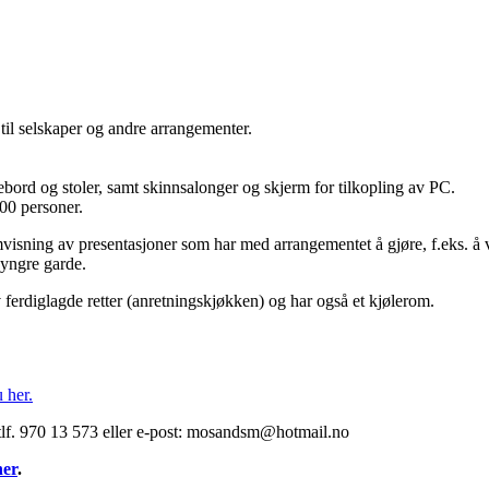
 til selskaper og andre arrangementer.
bord og stoler, samt skinnsalonger og skjerm for tilkopling av PC.
00 personer.
isning av presentasjoner som har med arrangementet å gjøre, f.eks. å v
 yngre garde.
v ferdiglagde retter (anretningskjøkken) og har også et kjølerom.
 her.
lf. 970 13 573 eller e-post: mosandsm@hotmail.no
her
.