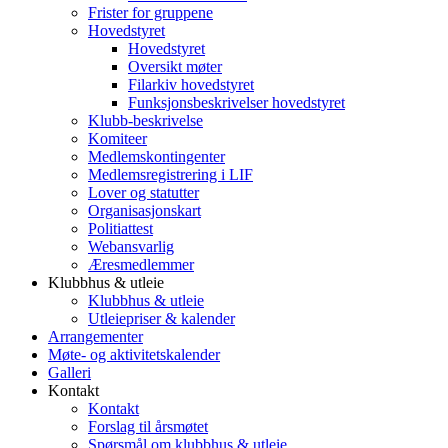
Frister for gruppene
Hovedstyret
Hovedstyret
Oversikt møter
Filarkiv hovedstyret
Funksjonsbeskrivelser hovedstyret
Klubb-beskrivelse
Komiteer
Medlemskontingenter
Medlemsregistrering i LIF
Lover og statutter
Organisasjonskart
Politiattest
Webansvarlig
Æresmedlemmer
Klubbhus & utleie
Klubbhus & utleie
Utleiepriser & kalender
Arrangementer
Møte- og aktivitetskalender
Galleri
Kontakt
Kontakt
Forslag til årsmøtet
Spørsmål om klubbhus & utleie