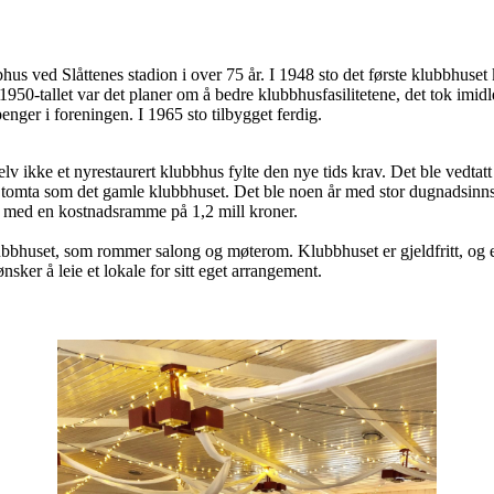
us ved Slåttenes stadion i over 75 år. I 1948 sto det første klubbhuset kl
1950-tallet var det planer om å bedre klubbhusfasilitetene, det tok imidle
enger i foreningen. I 1965 sto tilbygget ferdig.
selv ikke et nyrestaurert klubbhus fylte den nye tids krav. Det ble vedta
 tomta som det gamle klubbhuset. Det ble noen år med stor dugnadsinns
ua med en kostnadsramme på 1,2 mill kroner.
ubbhuset, som rommer salong og møterom. Klubbhuset er gjeldfritt, og er 
ker å leie et lokale for sitt eget arrangement.