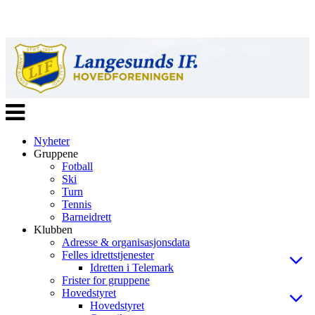
Veksle
navigasjon
Nyheter
Gruppene
Fotball
Ski
Turn
Tennis
Barneidrett
Klubben
Adresse & organisasjonsdata
Felles idrettstjenester
Idretten i Telemark
Frister for gruppene
Hovedstyret
Hovedstyret