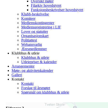
Oversikt møter
Filarkiv hovedstyret
Funksjonsbeskrivelser hovedstyret
Klubb-beskrivelse
Komiteer
Medlemskontingenter
Medlemsregistrering i LIF
Lover og statutter
Organisasjonskart
Politiattest
Webansvarlig
Æresmedlemmer
Klubbhus & utleie
Klubbhus & utleie
Utleiepriser & kalender
Arrangementer
Møte- og aktivitetskalender
Galleri
Kontakt
Kontakt
Forslag til årsmøtet
Spørsmål om klubbhus & utleie