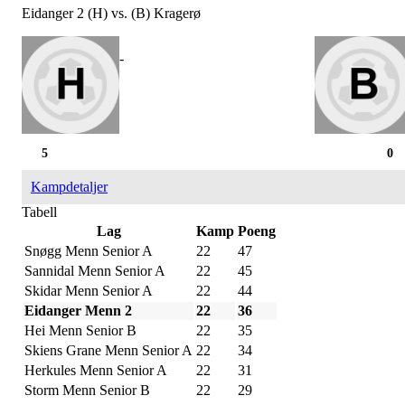
Eidanger 2 (H) vs. (B) Kragerø
-
5
0
Kampdetaljer
Tabell
Lag
Kamp
Poeng
Snøgg Menn Senior A
22
47
Sannidal Menn Senior A
22
45
Skidar Menn Senior A
22
44
Eidanger Menn 2
22
36
Hei Menn Senior B
22
35
Skiens Grane Menn Senior A
22
34
Herkules Menn Senior A
22
31
Storm Menn Senior B
22
29