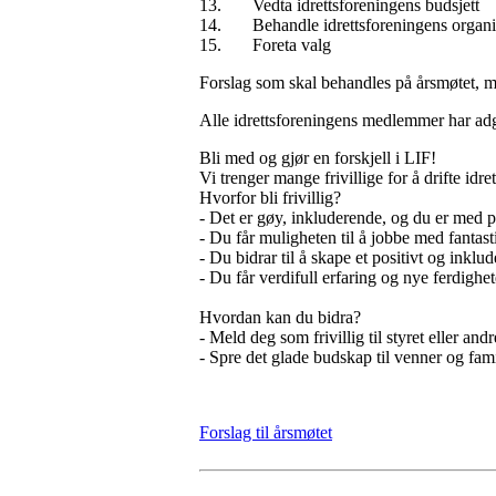
13. Vedta idrettsforeningens budsjett
14. Behandle idrettsforeningens organi
15. Foreta valg
Forslag som skal behandles på årsmøtet, må 
Alle idrettsforeningens medlemmer har adg
Bli med og gjør en forskjell i LIF!
Vi trenger mange frivillige for å drifte idr
Hvorfor bli frivillig?
- Det er gøy, inkluderende, og du er med på
- Du
får muligheten til å jobbe med fanta
- Du bidrar til å skape et positivt og inklu
- Du får verdifull erfaring og nye ferdighet
Hvordan kan du bidra?
- Meld deg som frivillig til styret eller andr
- Spre det glade budskap til venner og fami
Forslag til årsmøtet