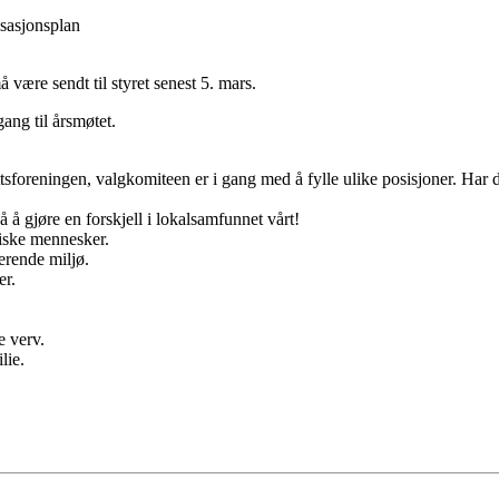
sasjonsplan
være sendt til styret senest 5. mars.
ang til årsmøtet.
ettsforeningen, valgkomiteen er i gang med å fylle ulike posisjoner. Har du
 å gjøre en forskjell i lokalsamfunnet vårt!
stiske mennesker.
derende miljø.
er.
e verv.
lie.