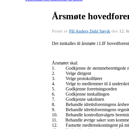
Årsmøte hovedfore
Postet av
Pål Anders Dahl Sævik
den
12. f
Det innkalles til årsmøte i LIF hovedforen
Årsmøtet skal:
1. Godkjenne de stemmeberettigede 
2. Velge dirigent
3. Velge protokollfører
4. Velge to medlemmer til å underskriv
5. Godkjenne forretningsorden
6. Godkjenne innkallingen
7. Godkjenne sakslisten
8. Behandle idrettsforeningens årsber
9. Behandle idrettsforeningens regns
10. Behandle kontrollutvalgets beretni
11. Behandle øvrige saker som kommer f
12. Fastsette medlemskontingent på min