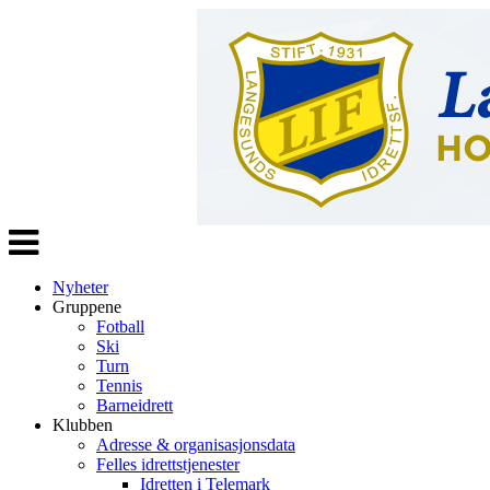
Veksle
navigasjon
Nyheter
Gruppene
Fotball
Ski
Turn
Tennis
Barneidrett
Klubben
Adresse & organisasjonsdata
Felles idrettstjenester
Idretten i Telemark