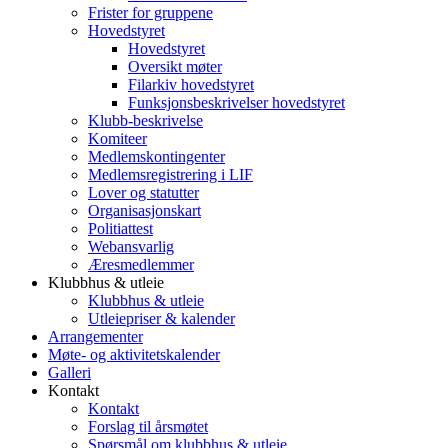
Frister for gruppene
Hovedstyret
Hovedstyret
Oversikt møter
Filarkiv hovedstyret
Funksjonsbeskrivelser hovedstyret
Klubb-beskrivelse
Komiteer
Medlemskontingenter
Medlemsregistrering i LIF
Lover og statutter
Organisasjonskart
Politiattest
Webansvarlig
Æresmedlemmer
Klubbhus & utleie
Klubbhus & utleie
Utleiepriser & kalender
Arrangementer
Møte- og aktivitetskalender
Galleri
Kontakt
Kontakt
Forslag til årsmøtet
Spørsmål om klubbhus & utleie