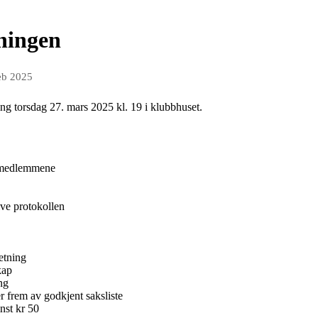
ningen
eb 2025
ing torsdag 27. mars 2025 kl. 19 i klubbhuset.
medlemmene
e protokollen
etning
kap
ng
rem av godkjent saksliste
st kr 50